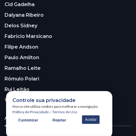
Cid Gadelha
Dalyana Ribeiro
Delos Sidney
Fabricio Marsicano
Filipe Andson
Paulo Amilton
Ramalho Leite
Rômulo Polari
Rui Leitão
Walter Santos
Controle sua privacidade
Nosso site utiliza cookies para melhorar a navegação.
Política de Privacidade
–
Termos de Uso
ASSINE A NOSSA NEWSLETTER!
Aceitar
Customizar
Rejeitar