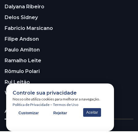
Dalyana Ribeiro
Delos Sidney
Fabricio Marsicano
Filipe Andson
Paulo Amilton
Ramalho Leite
Rômulo Polari
Rui Leitão
Controle sua privacidade
Walter Santos
Nosso site utiliza cookies para melhorar a navegação.
Política de Privacidade
–
Termos de Uso
ASSINE A NOSSA NEWSLETTER!
Aceitar
Customizar
Rejeitar