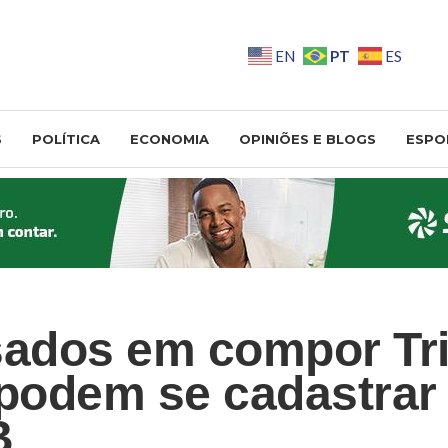
PT
EN
ES
S
POLÍTICA
ECONOMIA
OPINIÕES E BLOGS
ESPO
sados em compor Tr
 podem se cadastrar 
B