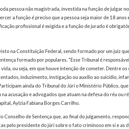
da pessoa não magistrada, investida na função de julgar no
exercer a função é preciso que a pessoa seja maior de 18 anos
icação profissional é exigida e a função de jurado é obrigató
evisto na Constituição Federal, sendo formado por um juiz qu
entença formado por populares. “Esse Tribunal é responsáve
 vida, ou seja, em que houve intenção de cometer. Dentre os
entados, induzimento, instigação ou auxílio ao suicídio, infa
rticipam ainda do Tribunal do Júri o Ministério Público, que 
 na acusação e advogados que atuam na defesa do réu ou réu
apital, Aylzia Fabiana Borges Carrilho.
elo Conselho de Sentença que, ao final do julgamento, respo
as pelo presidente do júri sobre o fato criminoso em si e as 