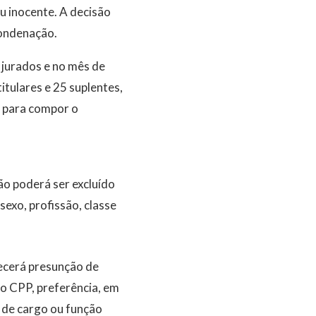
u inocente. A decisão
condenação.
 jurados e no mês de
itulares e 25 suplentes,
 para compor o
o poderá ser excluído
sexo, profissão, classe
lecerá presunção de
do CPP, preferência, em
, de cargo ou função