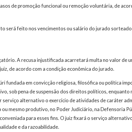
casos de promoção funcional ou remoção voluntária, de acor
to será feito nos vencimentos ou salário do jurado sortead
gatório. A recusa injustificada acarretará multa no valor de 
o juiz, de acordo com a condição econômica do jurado.
úri fundada em convicção religiosa, filosófica ou política im
tivo, sob pena de suspensão dos direitos políticos, enquanto 
 serviço alternativo o exercício de atividades de caráter adm
co ou mesmo produtivo, no Poder Judiciário, na Defensoria Púb
conveniada para esses fins. O juiz fixará o serviço alternati
nalidade e da razoabilidade.