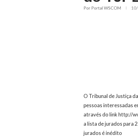
Por
Portal WSCOM
10/
O Tribunal de Justiça d
pessoas interessadas em
através do link http://
a lista de jurados para 
jurados é inédito