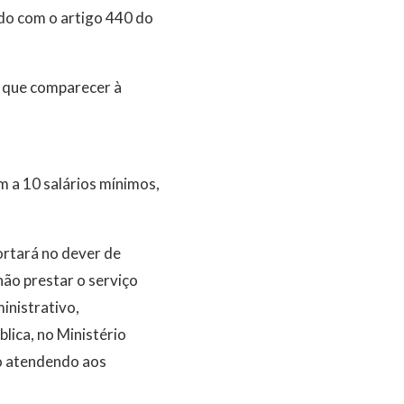
do com o artigo 440 do
o que comparecer à
um a 10 salários mínimos,
portará no dever de
não prestar o serviço
inistrativo,
lica, no Ministério
vo atendendo aos