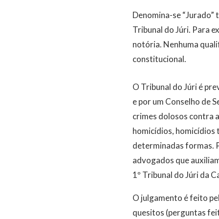
Denomina-se “Jurado” to
Tribunal do Júri. Para 
notória. Nenhuma qualif
constitucional.
O Tribunal do Júri é pr
e por um Conselho de S
crimes dolosos contra a
homicídios, homicídios t
determinadas formas. Pa
advogados que auxiliam
1º Tribunal do Júri da C
O julgamento é feito p
quesitos (perguntas feit