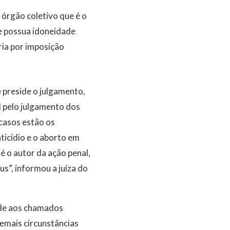
 órgão coletivo que é o
 e possua idoneidade
ria por imposição
e preside o julgamento,
l pelo julgamento dos
 casos estão os
nticídio e o aborto em
é o autor da ação penal,
s”, informou a juíza do
nde aos chamados
demais circunstâncias