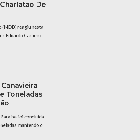
“Charlatão De
o (MDB) reagiu nesta
 por Eduardo Carneiro
 Canavieira
e Toneladas
ião
Paraíba foi concluída
oneladas, mantendo o