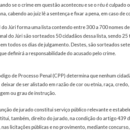
ando se o crime em questão aconteceu e se o réu é culpado o
na, cabendo ao juiz lê a sentença e fixar a pena, em caso de 
 do Júri forma uma lista contendo entre 300 a 700 nomes de
al do Júri são sorteados 50 cidadãos dessa lista, sendo 25 t
m todos os dias de julgamento. Destes, são sorteados sete
ue definirá a responsabilidade do acusado pelo crime.
Código de Processo Penal (CPP) determina que nenhum cidadã
 deixar de ser alistado em razão de cor ou etnia, raça, credo, 
igem ou grau de instrução.
função de jurado constitui serviço público relevante e estabe
itui, também, direito do jurado, na condição do artigo 439 
 nas licitações públicas e no provimento, mediante concurso