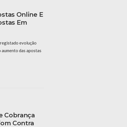
stas Online E
ostas Em
 registado evolução
 o aumento das apostas
te Cobrança
Tom Contra