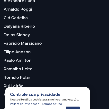
Alexandre Luna
Arnaldo Poggi
Cid Gadelha
Dalyana Ribeiro
Delos Sidney
Fabricio Marsicano
Filipe Andson
Paulo Amilton
Ramalho Leite
Rômulo Polari
Rui Leitão
Controle sua privacidade
Walter Santos
Nosso site utiliza cookies para melhorar a navegação.
Política de Privacidade
–
Termos de Uso