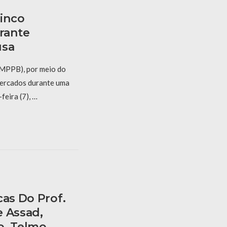
inco
rante
usa
(MPPB), por meio do
ercados durante uma
feira (7), …
cas Do Prof.
e Assad,
o, Telmo,