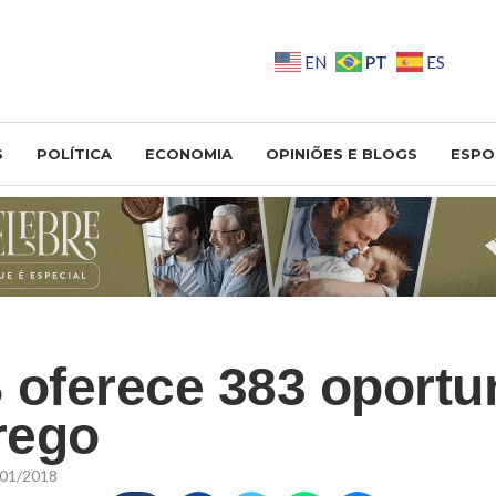
PT
EN
ES
S
POLÍTICA
ECONOMIA
OPINIÕES E BLOGS
ESPO
 oferece 383 oportu
rego
01/2018