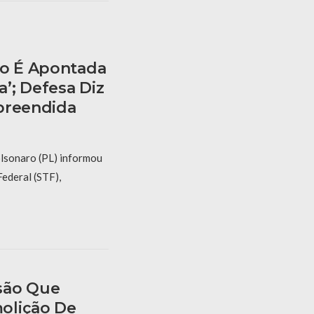
ro É Apontada
’; Defesa Diz
preendida
olsonaro (PL) informou
ederal (STF),
são Que
olição De