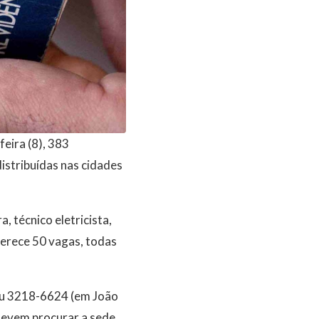
eira (8), 383
stribuídas nas cidades
 técnico eletricista,
ferece 50 vagas, todas
ou 3218-6624 (em João
devem procurar a sede