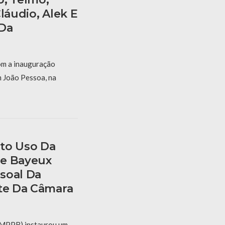
láudio, Alek E
Da
om a inauguração
m João Pessoa, na
to Uso Da
De Bayeux
soal Da
nte Da Câmara
 (MPPB) instaurou um