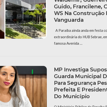
Guido, Francilene, C
WS Na Construção 
Vanguarda
A Paraíba ainda anda em festa c
extraordinária do HUB Sebrae, e
famosa Avenida …
MP Investiga Supos
Guarda Municipal 
Para Segurança Pes
Prefeita E Preside
Do Município
O Ministério Público da Paraíba