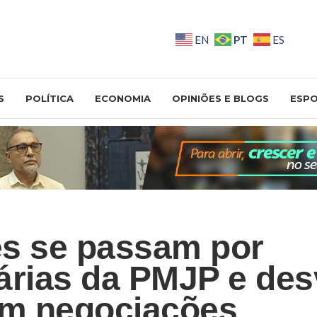
PT
EN
ES
S
POLÍTICA
ECONOMIA
OPINIÕES E BLOGS
ESP
s se passam por
árias da PMJP e de
em negociações