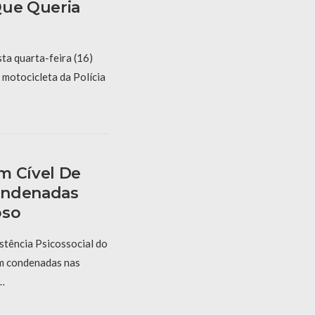
Que Queria
a quarta-feira (16)
 motocicleta da Polícia
m Cível De
ondenadas
oso
stência Psicossocial do
m condenadas nas
…