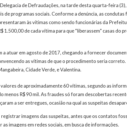
elegacia de Defraudações, na tarde desta quarta-feira (3),
is de programas sociais. Conforme a denúncia, as condutas 
presentaram às vítimas como sendo funcionárias da Prefeitu
$ 1.500,00 de cada vítima para que “liberassem” casas do p
m a atuar em agosto de 2017, chegando a fornecer docume
vencendo as vítimas de que o procedimento seria correto
Mangabeira, Cidade Verde, e Valentina.
valores de aproximadamente 60 vítimas, segundo as informaç
lo menos R$ 90 mil. As fraudes só foram descobertas recen
çaram a ser entregues, ocasião na qual as suspeitas desapa
 registrar imagens das suspeitas, antes que os contatos fo
r as imagens em redes sociais, em busca de informações.