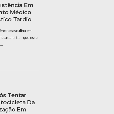
istência Em
nto Médico
tico Tardio
ência masculina em
listas alertam que esse
 …
s Tentar
tocicleta Da
ização Em