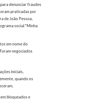
 para denunciar fraudes
foram praticadas por
ra de João Pessoa,
rograma social “Minha
ntos em nome do
. Foram negociados
ões iniciais,
temente, quando os
receram.
ssem bloqueados e