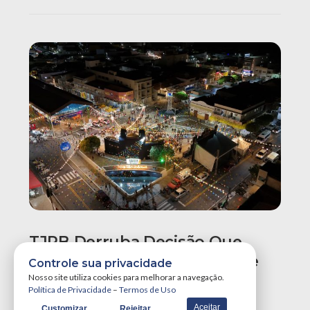
TJPB Derruba Decisão Que
Determinava A Demolição De
Controle sua privacidade
Calçadão E Quiosques No
Nosso site utiliza cookies para melhorar a navegação.
Política de Privacidade
–
Termos de Uso
Centro De Santa Luzia
Aceitar
Customizar
Rejeitar