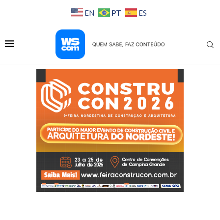
PT
EN
ES