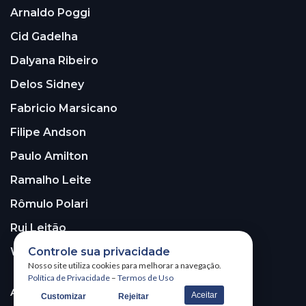
Arnaldo Poggi
Cid Gadelha
Dalyana Ribeiro
Delos Sidney
Fabricio Marsicano
Filipe Andson
Paulo Amilton
Ramalho Leite
Rômulo Polari
Rui Leitão
Walter Santos
Controle sua privacidade
Nosso site utiliza cookies para melhorar a navegação.
Política de Privacidade
–
Termos de Uso
ASSINE A NOSSA NEWSLETTER!
Aceitar
Customizar
Rejeitar