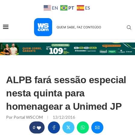
PT
EN
ES
ALPB fará sessão especial
nesta quinta para
homenagear a Unimed JP
Por
Portal WSCOM
13/12/2016
0