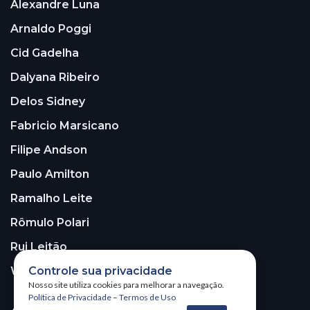
Alexandre Luna
Arnaldo Poggi
Cid Gadelha
Dalyana Ribeiro
Delos Sidney
Fabricio Marsicano
Filipe Andson
Paulo Amilton
Ramalho Leite
Rômulo Polari
Rui Leitão
Controle sua privacidade
Walter Santos
Nosso site utiliza cookies para melhorar a navegação.
Política de Privacidade
–
Termos de Uso