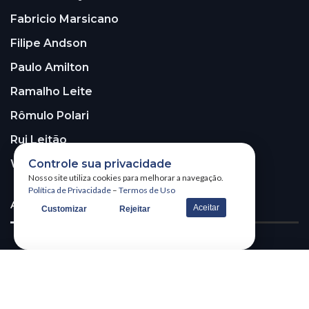
Fabricio Marsicano
Filipe Andson
Paulo Amilton
Ramalho Leite
Rômulo Polari
Rui Leitão
Controle sua privacidade
Walter Santos
Nosso site utiliza cookies para melhorar a navegação.
Política de Privacidade
–
Termos de Uso
ASSINE A NOSSA NEWSLETTER!
Aceitar
Customizar
Rejeitar
Receba nossa newsletter