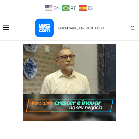
PT
EN
ES