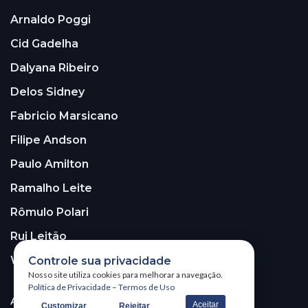
Arnaldo Poggi
Cid Gadelha
Dalyana Ribeiro
Delos Sidney
Fabricio Marsicano
Filipe Andson
Paulo Amilton
Ramalho Leite
Rômulo Polari
Rui Leitão
Walter Santos
Controle sua privacidade
Nosso site utiliza cookies para melhorar a navegação.
Política de Privacidade
–
Termos de Uso
ASSINE A NOSSA NEWSLETTER!
Aceitar
Customizar
Rejeitar