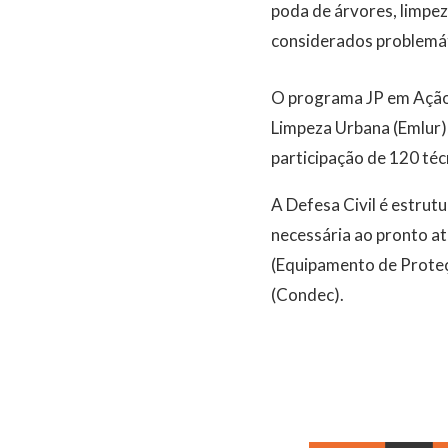
poda de árvores, limpe
considerados problemát
O programa JP em Ação é
Limpeza Urbana (Emlur)
participação de 120 téc
A Defesa Civil é estrut
necessária ao pronto a
(Equipamento de Proteç
(Condec).