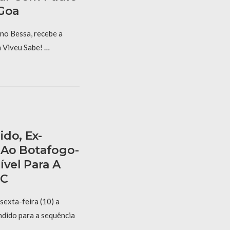
 Goa
 no Bessa, recebe a
m Viveu Sabe! …
do, Ex-
 Ao Botafogo-
ível Para A
 C
sexta-feira (10) a
dido para a sequência