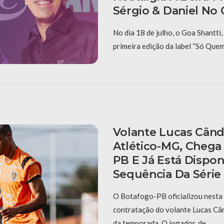
Sérgio & Daniel No
No dia 18 de julho, o Goa Shantti,
primeira edição da label “Só Que
Volante Lucas Cândi
Atlético-MG, Chega
PB E Já Está Dispon
Sequência Da Série
O Botafogo-PB oficializou nesta 
contratação do volante Lucas Cân
da temporada. O jogador, de …