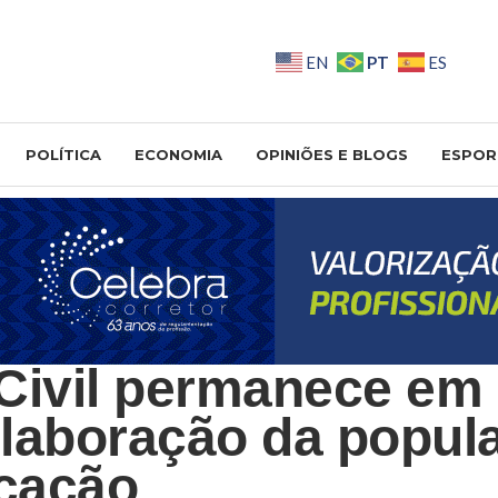
PT
EN
ES
POLÍTICA
ECONOMIA
OPINIÕES E BLOGS
ESPOR
Civil permanece em 
laboração da popul
cação