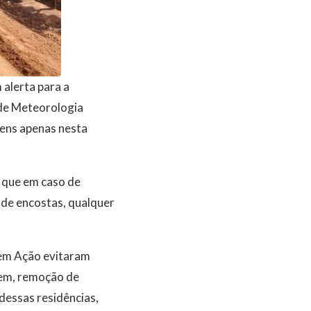
alerta para a
 de Meteorologia
vens apenas nesta
o que em caso de
 de encostas, qualquer
 em Ação evitaram
gem, remoção de
dessas residências,