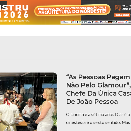
“As Pessoas Pagam
Não Pelo Glamour”,
Chefe Da Única Cas
De João Pessoa
O cinema é a sétima arte. O ar é o
cinestesia é o sexto sentido. Mas