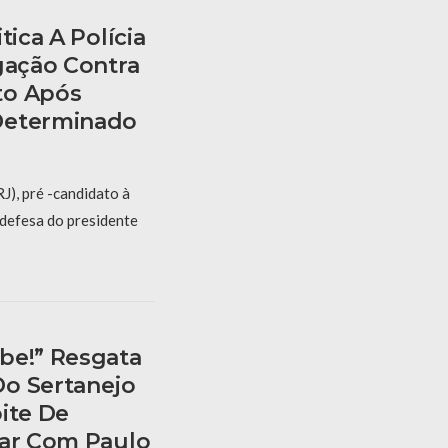
tica A Polícia
gação Contra
to Após
Determinado
J), pré -candidato à
 defesa do presidente
be!” Resgata
o Sertanejo
ite De
Mar Com Paulo