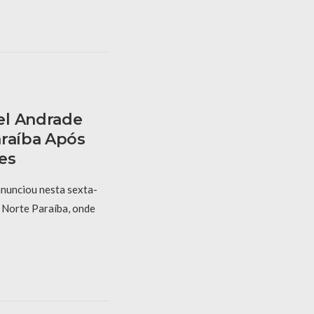
el Andrade
araíba Após
es
nunciou nesta sexta-
V Norte Paraíba, onde