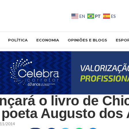
PT
EN
ES
POLÍTICA
ECONOMIA
OPINIÕES E BLOGS
ESPO
nçará o livro de Chi
 poeta Augusto dos 
11/2014