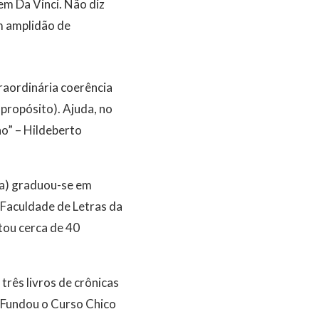
em Da Vinci. Não diz
m amplidão de
raordinária coerência
spropósito). Ajuda, no
no” – Hildeberto
ia) graduou-se em
 Faculdade de Letras da
tou cerca de 40
três livros de crônicas
. Fundou o Curso Chico