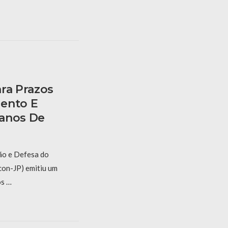
ra Prazos
mento E
lanos De
ão e Defesa do
on-JP) emitiu um
os …