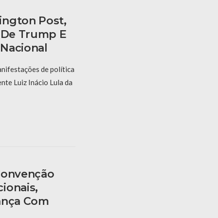
ington Post,
s De Trump E
Nacional
ifestações de política
nte Luiz Inácio Lula da
 Convenção
ionais,
iança Com