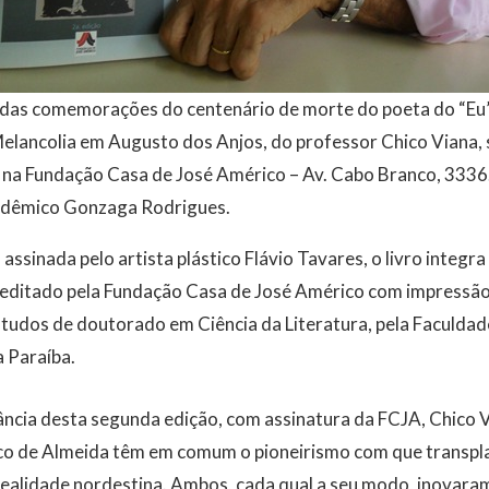
das comemorações do centenário de morte do poeta do “Eu”.
Melancolia em Augusto dos Anjos, do professor Chico Viana, 
h, na Fundação Casa de José Américo – Av. Cabo Branco, 3336
acadêmico Gonzaga Rodrigues.
assinada pelo artista plástico Flávio Tavares, o livro integra
editado pela Fundação Casa de José Américo com impressão 
studos de doutorado em Ciência da Literatura, pela Faculdad
 Paraíba.
ância desta segunda edição, com assinatura da FCJA, Chico 
co de Almeida têm em comum o pioneirismo com que transp
ealidade nordestina. Ambos, cada qual a seu modo, inovara