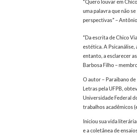
“Quero louvar em Chico 
uma palavra que não se
perspectivas” – Antônio 
“Da escrita de Chico Vi
estética. A Psicanálise,
entanto, a esclarecer a
Barbosa Filho – membro
O autor – Paraibano de
Letras pela UFPB, obtev
Universidade Federal d
trabalhos acadêmicos (e
Iniciou sua vida literár
e a coletânea de ensai