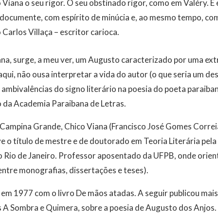
Viana o seu rigor. O seu obstinado rigor, como em Valéry. E 
 documente, com espírito de minúcia e, ao mesmo tempo, co
Carlos Villaça – escritor carioca.
ana, surge, a meu ver, um Augusto caracterizado por uma ext
 aqui, não ousa interpretar a vida do autor (o que seria um de
s ambivalências do signo literário na poesia do poeta paraiba
 da Academia Paraibana de Letras.
 Campina Grande, Chico Viana (Francisco José Gomes Corre
e o título de mestre e de doutorado em Teoria Literária pela
o Rio de Janeiro. Professor aposentado da UFPB, onde orien
ntre monografias, dissertações e teses).
ia em 1977 com o livro De mãos atadas. A seguir publicou mais 
os A Sombra e Quimera, sobre a poesia de Augusto dos Anjos