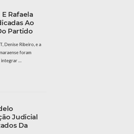
 E Rafaela
dicadas Ao
Do Partido
, Denise Ribeiro, e a
amaraense foram
 integrar …
delo
ão Judicial
zados Da