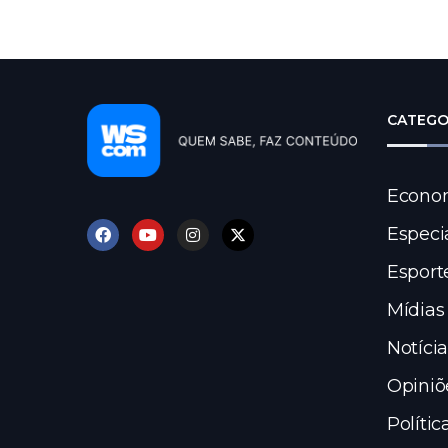
CATEGO
Econo
Especi
Esport
Mídias
Notícia
Opiniõ
Polític