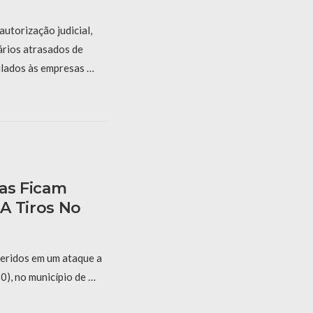
utorização judicial,
ários atrasados de
ulados às empresas …
ças Ficam
A Tiros No
feridos em um ataque a
10), no município de …