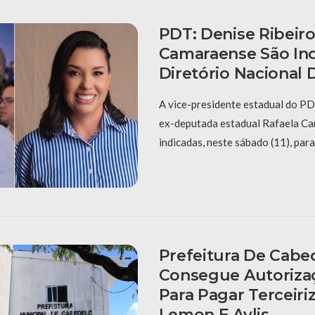
PDT: Denise Ribeiro
Camaraense São In
Diretório Nacional 
A vice-presidente estadual do PDT
ex-deputada estadual Rafaela C
indicadas, neste sábado (11), para
Prefeitura De Cabe
Consegue Autorizaç
Para Pagar Terceiri
Lemon E Avlis