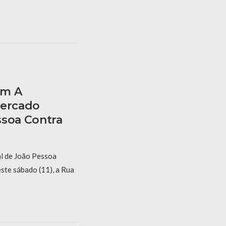
am A
Mercado
ssoa Contra
l de João Pessoa
este sábado (11), a Rua