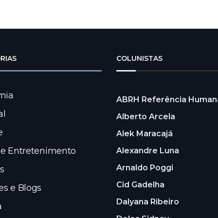
RIAS
COLUNISTAS
mia
ABRH Referência Human
al
Alberto Arcela
e
Alek Maracajá
 e Entretenimento
Alexandre Luna
Arnaldo Poggi
s
Cid Gadelha
es e Blogs
Dalyana Ribeiro
a