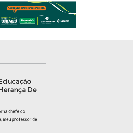
 Educação
 Herança De
erna chefe do
, meu professor de