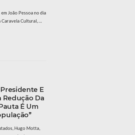
 em João Pessoa no dia
 Caravela Cultural, …
Presidente E
a Redução Da
“Pauta É Um
opulação”
utados, Hugo Motta,