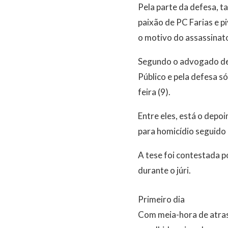
Pela parte da defesa, 
paixão de PC Farias e p
o motivo do assassinato
Segundo o advogado de 
Público e pela defesa s
feira (9).
Entre eles, está o depo
para homicídio seguido 
A tese foi contestada 
durante o júri.
Primeiro dia
Com meia-hora de atraso