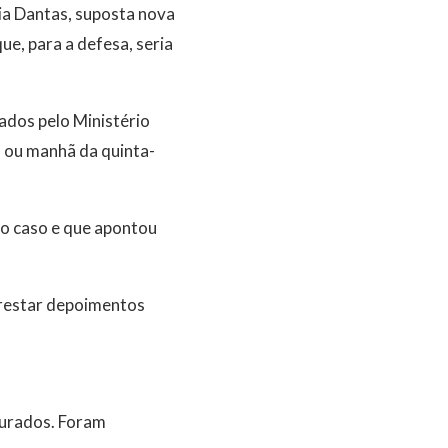
ia Dantas, suposta nova
e, para a defesa, seria
ados pelo Ministério
) ou manhã da quinta-
do caso e que apontou
prestar depoimentos
jurados. Foram