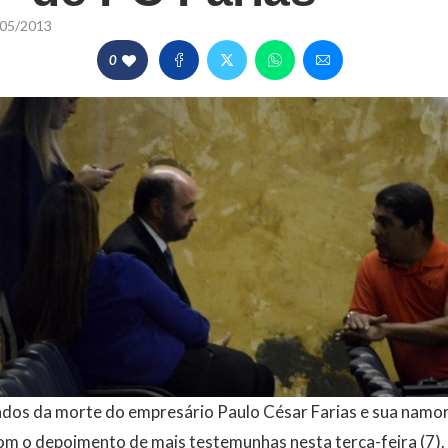
05/2013
0
dos da morte do empresário Paulo César Farias e sua namo
om o depoimento de mais testemunhas nesta terça-feira (7)