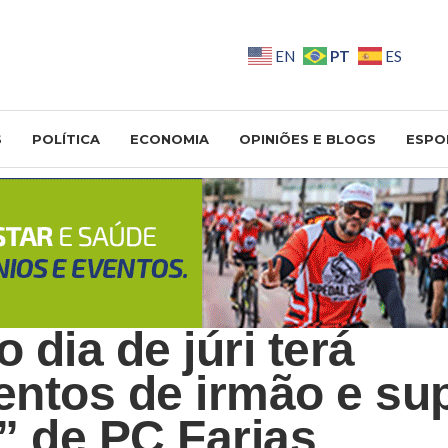
PT
EN
ES
S
POLÍTICA
ECONOMIA
OPINIÕES E BLOGS
ESPO
 dia de júri terá
ntos de irmão e su
” de PC Farias