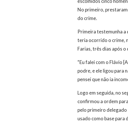
escolhidos cinco homen
No primeiro, prestaram 
do crime.
Primeira testemunha a 
teria ocorrido o crime,
Farias, três dias após o 
“Eu falei com o Flávio [
podre, e ele ligou para 
pensei que não ia incom
Logo em seguida, no seg
confirmou a ordem para
pelo primeiro delegado 
usado como base para de