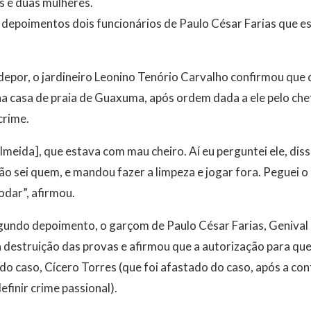
s e duas mulheres.
depoimentos dois funcionários de Paulo César Farias que es
depor, o jardineiro Leonino Tenório Carvalho confirmou que
 na casa de praia de Guaxuma, após ordem dada a ele pelo ch
crime.
Almeida], que estava com mau cheiro. Aí eu perguntei ele, diss
não sei quem, e mandou fazer a limpeza e jogar fora. Peguei o
odar”, afirmou.
undo depoimento, o garçom de Paulo César Farias, Genival d
 destruição das provas e afirmou que a autorização para que
do caso, Cícero Torres (que foi afastado do caso, após a co
finir crime passional).