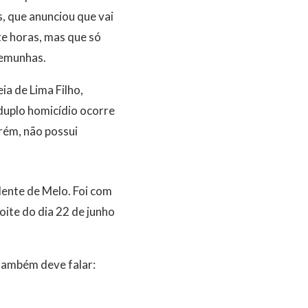
, que anunciou que vai
te horas, mas que só
temunhas.
ia de Lima Filho,
 duplo homicídio ocorre
rém, não possui
ente de Melo. Foi com
oite do dia 22 de junho
também deve falar: