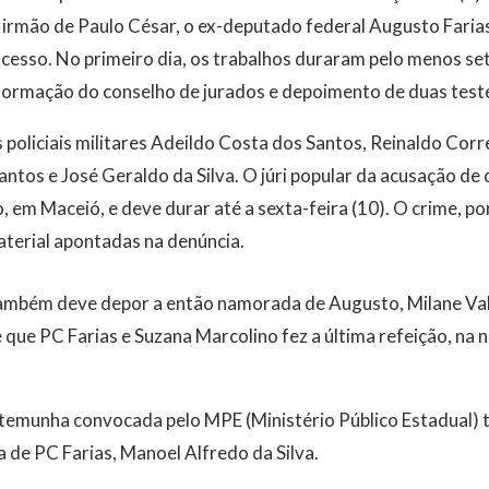
 irmão de Paulo César, o ex-deputado federal Augusto Farias
cesso. No primeiro dia, os trabalhos duraram pelo menos se
 formação do conselho de jurados e depoimento de duas tes
policiais militares Adeildo Costa dos Santos, Reinaldo Corre
ntos e José Geraldo da Silva. O júri popular da acusação de
 em Maceió, e deve durar até a sexta-feira (10). O crime, po
material apontadas na denúncia.
ambém deve depor a então namorada de Augusto, Milane Val
 que PC Farias e Suzana Marcolino fez a última refeição, na n
estemunha convocada pelo MPE (Ministério Público Estadual) 
a de PC Farias, Manoel Alfredo da Silva.