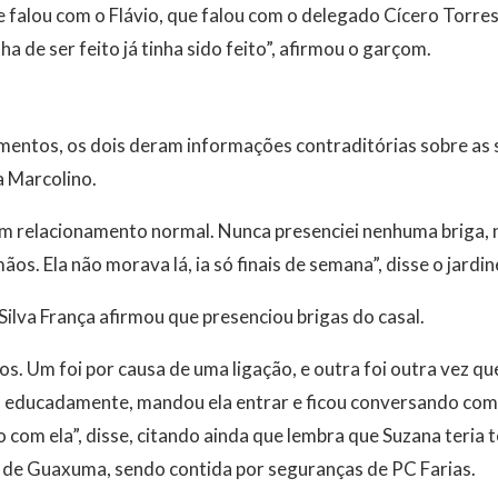
 falou com o Flávio, que falou com o delegado Cícero Torres
ha de ser feito já tinha sido feito”, afirmou o garçom.
ntos, os dois deram informações contraditórias sobre as s
a Marcolino.
 um relacionamento normal. Nunca presenciei nenhuma briga,
ãos. Ela não morava lá, ia só finais de semana”, disse o jardin
Silva França afirmou que presenciou brigas do casal.
tos. Um foi por causa de uma ligação, e outra foi outra vez que
], educadamente, mandou ela entrar e ficou conversando com e
 com ela”, disse, citando ainda que lembra que Suzana teria t
a de Guaxuma, sendo contida por seguranças de PC Farias.