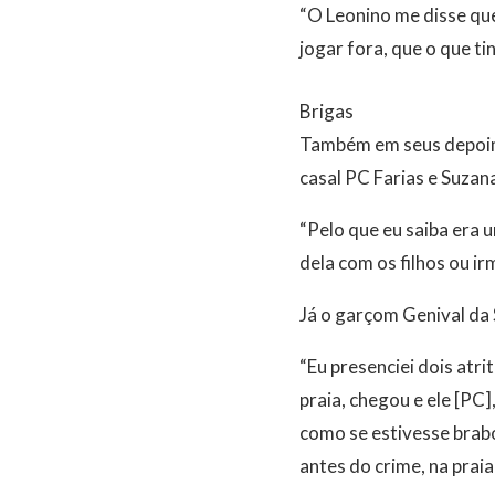
“O Leonino me disse que
jogar fora, que o que tin
Brigas
Também em seus depoime
casal PC Farias e Suzan
“Pelo que eu saiba era
dela com os filhos ou irm
Já o garçom Genival da 
“Eu presenciei dois atri
praia, chegou e ele [PC
como se estivesse brabo
antes do crime, na prai