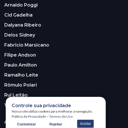
Arnaldo Poggi
Cid Gadelha
Dalyana Ribeiro
Delos Sidney
Fabricio Marsicano
Filipe Andson
Paulo Amilton
Ramalho Leite
Rômulo Polari
Rui Leitão
Walter Santos
Controle sua privacidade
Nosso site utiliza cookies para melhorar a navegação.
Política de Privacidade
–
Termos de Uso
ASSINE A NOSSA NEWSLETTER!
Aceitar
Customizar
Rejeitar