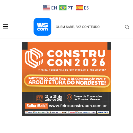
PT
EN
ES