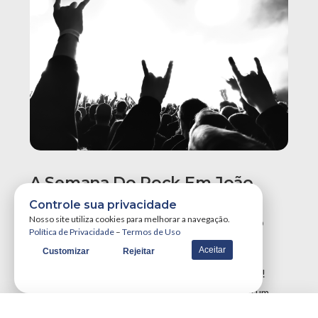
A Semana Do Rock Em João
Pessoa Promete Um Dos
Controle sua privacidade
Maiores Finais De Semana Do
Nosso site utiliza cookies para melhorar a navegação.
Política de Privacidade
–
Termos de Uso
Ano!
Aceitar
Customizar
Rejeitar
A Semana do Rock em João Pessoa tá destruidora!
Simplesmente teremos três grandes eventos em um
único final de semana, …