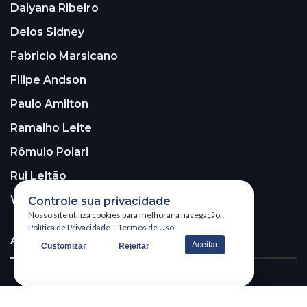
Dalyana Ribeiro
Delos Sidney
Fabricio Marsicano
Filipe Andson
Paulo Amilton
Ramalho Leite
Rômulo Polari
Rui Leitão
Walter Santos
Controle sua privacidade
Nosso site utiliza cookies para melhorar a navegação.
Política de Privacidade
–
Termos de Uso
ASSINE A NOSSA NEWSLETTER!
Aceitar
Customizar
Rejeitar
Receba nossa newsletter