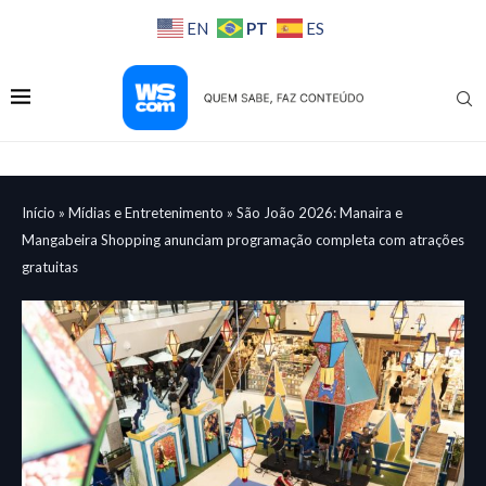
PT
EN
ES
Início
»
Mídias e Entretenimento
»
São João 2026: Manaira e
Mangabeira Shopping anunciam programação completa com atrações
gratuitas