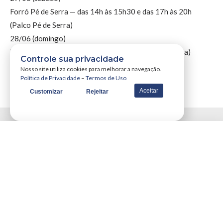
Forró Pé de Serra — das 14h às 15h30 e das 17h às 20h
(Palco Pé de Serra)
28/06 (domingo)
Forró Pé de Serra — das 17h às 20h (Palco Pé de Serra)
Controle sua privacidade
Nosso site utiliza cookies para melhorar a navegação.
Política de Privacidade
–
Termos de Uso
Aceitar
Customizar
Rejeitar
Mais Posts
Notícias
Notícias Nacionais
Descubra Presentes Únicos Para
O Dia Dos Namorados No
Comércio Local
por
Wallyson Costa
24/05/2024