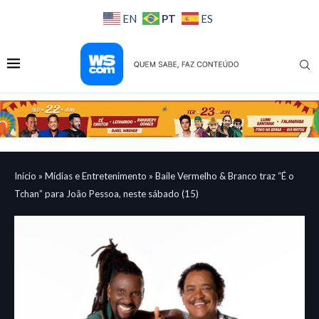
PT
EN
ES
Início
»
Mídias e Entretenimento
»
Baile Vermelho & Branco traz “É o
Tchan” para João Pessoa, neste sábado (15)