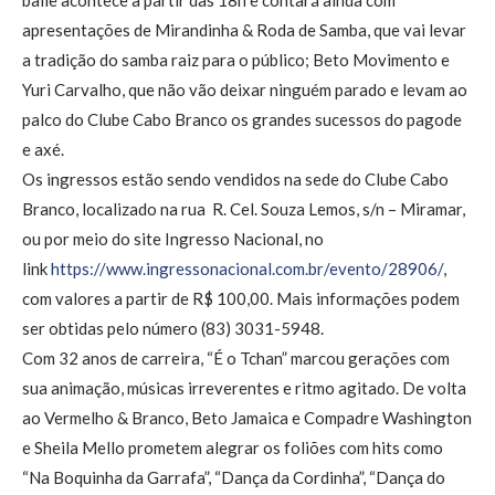
baile acontece a partir das 18h e contará ainda com
apresentações de Mirandinha & Roda de Samba, que vai levar
a tradição do samba raiz para o público; Beto Movimento e
Yuri Carvalho, que não vão deixar ninguém parado e levam ao
palco do Clube Cabo Branco os grandes sucessos do pagode
e axé.
Os ingressos estão sendo vendidos na sede do Clube Cabo
Branco, localizado na rua R. Cel. Souza Lemos, s/n – Miramar,
ou por meio do site Ingresso Nacional, no
link
https://www.ingressonacional.
com.br/evento/28906/
,
com valores a partir de R$ 100,00. Mais informações podem
ser obtidas pelo número (83) 3031-5948.
Com 32 anos de carreira, “É o Tchan” marcou gerações com
sua animação, músicas irreverentes e ritmo agitado. De volta
ao Vermelho & Branco, Beto Jamaica e Compadre Washington
e Sheila Mello prometem alegrar os foliões com hits como
“Na Boquinha da Garrafa”, “Dança da Cordinha”, “Dança do