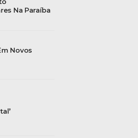
to
ares Na Paraíba
 Em Novos
tal’