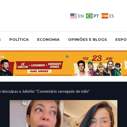
PT
EN
ES
S
POLÍTICA
ECONOMIA
OPINIÕES E BLOGS
ESPO
 desculpas a Juliette: “Comentário carregado de ódio”