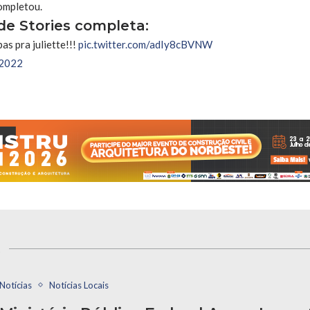
completou.
de Stories completa:
as pra juliette!!!
pic.twitter.com/adIy8cBVNW
 2022
s
Notícias
Notícias Locais