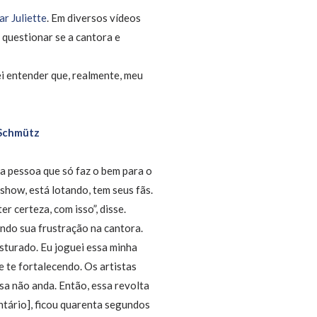
ar Juliette
. Em diversos vídeos
 questionar se a cantora e
sei entender que, realmente, meu
 Schmütz
ma pessoa que só faz o bem para o
 show, está lotando, tem seus fãs.
r certeza, com isso”, disse.
ando sua frustração na cantora.
isturado. Eu joguei essa minha
e te fortalecendo. Os artistas
sa não anda. Então, essa revolta
entário], ficou quarenta segundos