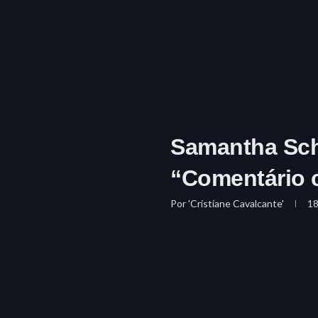
Samantha Schm
“Comentário 
Por
'Cristiane Cavalcante'
1