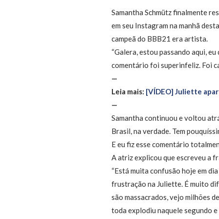
Samantha Schmütz finalmente re
em seu Instagram na manhã desta 
campeã do BBB21 era artista.
“Galera, estou passando aqui, eu q
comentário foi superinfeliz. Foi 
—
Leia mais:
[VÍDEO] Juliette apa
—
Samantha continuou e voltou atrá
Brasil, na verdade. Tem pouquíssi
E eu fiz esse comentário totalmen
A atriz explicou que escreveu a f
“Está muita confusão hoje em dia
frustração na Juliette. É muito d
são massacrados, vejo milhões de
toda explodiu naquele segundo e e