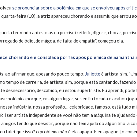
solveu
se pronunciar sobre a polêmica em que se envolveu após critic
quarta-feira (18), a atriz apareceu chorando e assumiu que errou ao
ueria ter vindo antes, mas eu precisei refletir, digerir, chorar, preci
carregado de ódio, de mágoa, de falta de empatia”, começou ela.
rece chorando e é consolada por fãs após polêmica de Samantha
s, ao afirmar que, apesar do pouco tempo,
Juliette
é artista, sim. “U
mo tempo de carreira, de artista, sim, porque está cantando, fazendo
te desnecessário, descabido, eu estou supertriste. Eu aprendi, pode te
rase polêmica porque, em algum lugar, se sentiu tocada e acabou jog
 nossa indústria, nossa profissão… celebridade, famoso, está tudo m
ifícil ser artista independente se você não tem a máquina te ajudando 
 amigos tendo que desistir, porque não tem ajuda do algoritmo, a coi
u falei ‘que isso? o problema não é ela. apaga’. E eu apaguei [o com