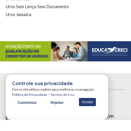
Urso Sem Lenço Sem Documento
Urso Jamaica
Controle sua privacidade
Mais Posts
Nosso site utiliza cookies para melhorar a navegação.
Política de Privacidade
–
Termos de Uso
Aceitar
Customizar
Rejeitar
Economia
PIB Do Brasil Cresce 2,3% Em
2025 E Acumula Cinco Anos De
Alta Consecutiva