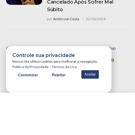
Cancelado Após Sofrer Mal
Súbito
por
Anderson Costa
02/06/2024
Colunistas - Opiniões e Análises de Especialistas
Opiniões e Blogs
Controle sua privacidade
A Lógica E O Futuro Da Escolha No Ministério
Nosso site utiliza cookies para melhorar a navegação.
Política de Privacidade
–
Termos de Uso
Público
Aceitar
Customizar
Rejeitar
por
Walter Santos
30/07/2013
VER MAIS NOTÍCIAS