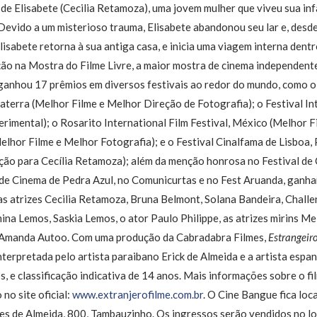
de Elisabete (Cecilia Retamoza), uma jovem mulher que viveu sua inf
a. Devido a um misterioso trauma, Elisabete abandonou seu lar e, des
Elisabete retorna à sua antiga casa, e inicia uma viagem interna dent
ção na Mostra do Filme Livre, a maior mostra de cinema independente
á ganhou 17 prêmios em diversos festivais ao redor do mundo, como o
aterra (Melhor Filme e Melhor Direção de Fotografia); o Festival I
imental); o Rosarito International Film Festival, México (Melhor Fi
elhor Filme e Melhor Fotografia); e o Festival Cinalfama de Lisboa,
ção para Cecília Retamoza); além da menção honrosa no Festival de 
al de Cinema de Pedra Azul, no Comunicurtas e no Fest Aruanda, ganha
as atrizes Cecilia Retamoza, Bruna Belmont, Solana Bandeira, Chall
mina Lemos, Saskia Lemos, o ator Paulo Philippe, as atrizes mirins Me
a Amanda Autoo. Com uma produção da Cabradabra Filmes,
Estrangeir
nterpretada pelo artista paraibano Erick de Almeida e a artista esp
 e classificação indicativa de 14 anos. Mais informações sobre o fil
no site oficial:
www.extranjerofilme.com.br
. O Cine Bangue fica loc
s de Almeida, 800, Tambauzinho. Os ingressos serão vendidos no loca