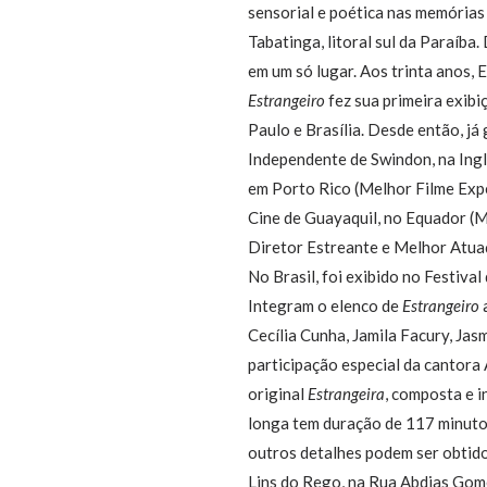
sensorial e poética nas memórias 
Tabatinga, litoral sul da Paraíb
em um só lugar. Aos trinta anos, 
Estrangeiro
fez sua primeira exibi
Paulo e Brasília. Desde então, j
Independente de Swindon, na Ingl
em Porto Rico (Melhor Filme Exper
Cine de Guayaquil, no Equador (M
Diretor Estreante e Melhor Atua
No Brasil, foi exibido no Festiv
Integram o elenco de
Estrangeiro
Cecília Cunha, Jamila Facury, Jas
participação especial da cantor
original
Estrangeira
, composta e i
longa tem duração de 117 minutos,
outros detalhes podem ser obtido 
Lins do Rego, na Rua Abdias Gome