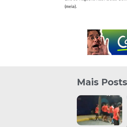
(meia).
Mais Post