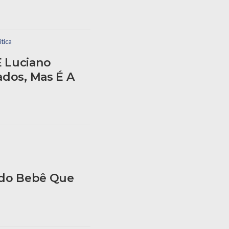
ítica
E Luciano
ados, Mas É A
iado Bebê Que