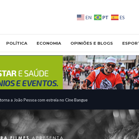
PT
EN
ES
POLÍTICA
ECONOMIA
OPINIÕES E BLOGS
ESPOR
torna a João Pessoa com estreia no Cine Bangue