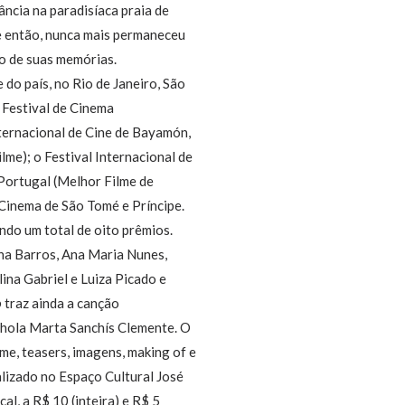
ância na paradisíaca praia de
de então, nunca mais permaneceu
ro de suas memórias.
 do país, no Rio de Janeiro, São
 Festival de Cinema
nternacional de Cine de Bayamón,
lme); o Festival Internacional de
 Portugal (Melhor Filme de
Cinema de São Tomé e Príncipe.
ndo um total de oito prêmios.
ena Barros, Ana Maria Nunes,
lina Gabriel e Luiza Picado e
o
traz ainda a canção
anhola Marta Sanchís Clemente. O
me, teasers, imagens, making of e
alizado no Espaço Cultural José
l, a R$ 10 (inteira) e R$ 5