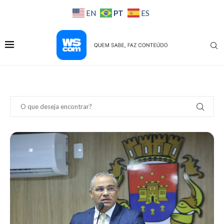
PT
EN
ES