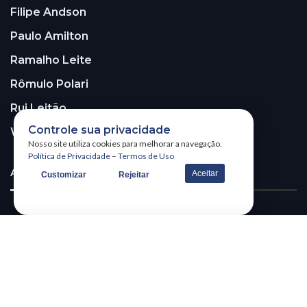
Filipe Andson
Paulo Amilton
Ramalho Leite
Rômulo Polari
Rui Leitão
Controle sua privacidade
Walter Santos
Nosso site utiliza cookies para melhorar a navegação.
Política de Privacidade
–
Termos de Uso
ASSINE A NOSSA NEWSLETTER!
Aceitar
Customizar
Rejeitar
Receba nossa newsletter
@2026 – All Right Reserved. WSCOM