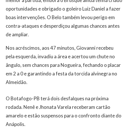
melhor a partida, embora o Brusque ainda tenha criado
oportunidades e obrigado o goleiro Luiz Daniel a fazer
boas intervenções. O Belo também levou perigo em
contra-ataques e desperdiçou algumas chances antes
de ampliar.
Nos acréscimos, aos 47 minutos, Giovanni recebeu
pela esquerda, invadiu a área e acertou um chute no
ângulo, sem chances para Nogueira, fechando o placar
em 2 a 0 e garantindo a festa da torcida alvinegra no
Almeidão.
O Botafogo-PB terá dois desfalques na próxima
rodada. Nenê e Jhonata Varela receberam cartão
amarelo e estão suspensos para o confronto diante do
Anápolis.