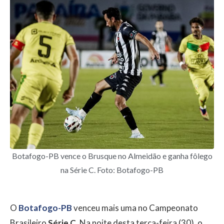
Botafogo-PB vence o Brusque no Almeidão e ganha fôlego
na Série C. Foto: Botafogo-PB
O
Botafogo-PB
venceu mais uma no Campeonato
Brasileiro
Série C
. Na noite desta terça-feira (30), o