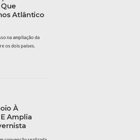
a Que
os Atlântico
sso na ampliação da
re os dois países.
oio À
 E Amplia
vernista
em convenção realizada