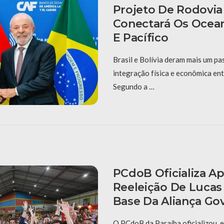
Projeto De Rodovi
Conectará Os Ocean
E Pacífico
Brasil e Bolívia deram mais um pa
integração física e econômica ent
Segundo a …
PCdoB Oficializa Ap
Reeleição De Lucas
Base Da Aliança Go
O PCdoB da Paraíba oficializou, 