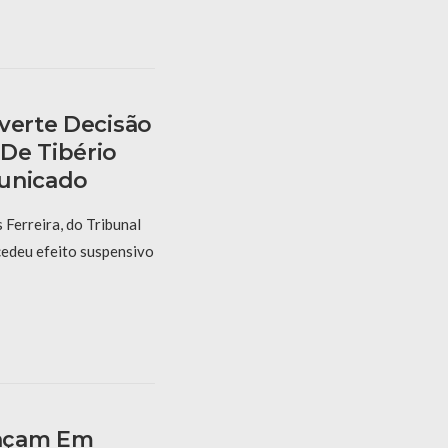
verte Decisão
De Tibério
municado
 Ferreira, do Tribunal
cedeu efeito suspensivo
ançam Em