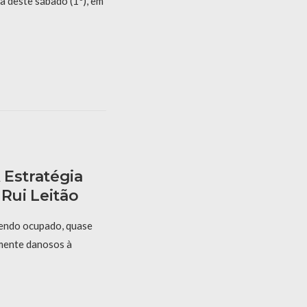
hã deste sábado (1º), em
 Estratégia
 Rui Leitão
sendo ocupado, quase
lmente danosos à