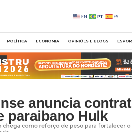
PT
EN
ES
POLÍTICA
ECONOMIA
OPINIÕES E BLOGS
ESPOR
nse anuncia contra
e paraibano Hulk
 chega como reforço de peso para fortalecer o 