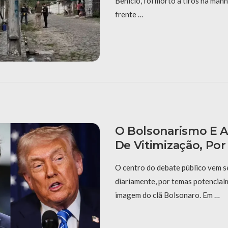
Benicio, foi morto a tiros na man
frente …
O Bolsonarismo E A
De Vitimização, Por
​O centro do debate público vem 
diariamente, por temas potencia
imagem do clã Bolsonaro. Em …