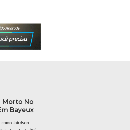
É Morto No
 Em Bayeux
o como Jairdson