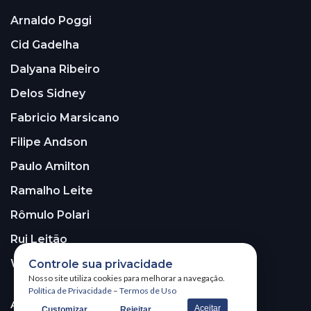
Arnaldo Poggi
Cid Gadelha
Dalyana Ribeiro
Delos Sidney
Fabricio Marsicano
Filipe Andson
Paulo Amilton
Ramalho Leite
Rômulo Polari
Rui Leitão
Walter Santos
Controle sua privacidade
Nosso site utiliza cookies para melhorar a navegação.
Política de Privacidade
–
Termos de Uso
ASSINE A NOSSA NEWSLETTER!
Aceitar
Customizar
Rejeitar