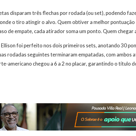
letas disparam três flechas por rodada (ou set), podendo faz
onde o tiro atingir o alvo. Quem obtiver a melhor pontuação
aso de empate, cada atirador soma um ponto. Quem chegar a 
 Ellison foi perfeito nos dois primeiros sets, anotando 30 p
uas rodadas seguintes terminaram empatadas, com ambos a
te-americano chegou a 6 a 2 no placar, garantindo o título d