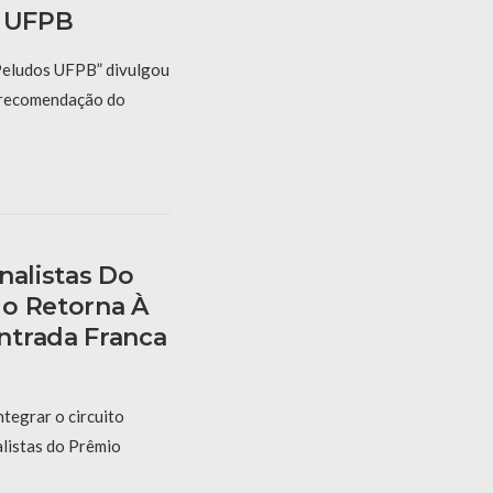
a UFPB
Peludos UFPB” divulgou
 recomendação do
nalistas Do
o Retorna À
ntrada Franca
ntegrar o circuito
alistas do Prêmio