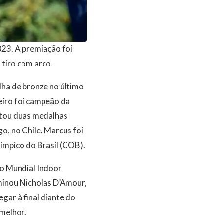
023. A premiação foi
 tiro com arco.
lha de bronze no último
iro foi campeão da
stou duas medalhas
o, no Chile. Marcus foi
límpico do Brasil (COB).
to Mundial Indoor
minou Nicholas D’Amour,
gar à final diante do
 melhor.