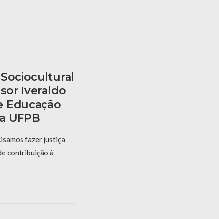
Sociocultural
ssor Iveraldo
e Educação
 Da UFPB
cisamos fazer justiça
e contribuição à