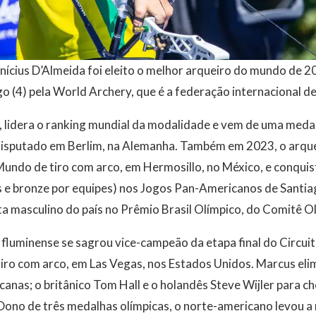
ícius D’Almeida foi eleito o melhor arqueiro do mundo de 2
 (4) pela World Archery, que é a federação internacional de
s, lidera o ranking mundial da modalidade e vem de uma meda
isputado em Berlim, na Alemanha. Também em 2023, o arque
Mundo de tiro com arco, em Hermosillo, no México, e conqui
s e bronze por equipes) nos Jogos Pan-Americanos de Santiag
ta masculino do país no Prêmio Brasil Olímpico, do Comitê O
fluminense se sagrou vice-campeão da etapa final do Circui
tiro com arco, em Las Vegas, nos Estados Unidos. Marcus eli
anas; o britânico Tom Hall e o holandês Steve Wijler para che
. Dono de três medalhas olímpicas, o norte-americano levou a