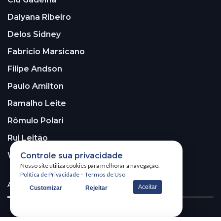
Dalyana Ribeiro
Delos Sidney
Fabricio Marsicano
Filipe Andson
Paulo Amilton
Ramalho Leite
Rômulo Polari
Rui Leitão
Walter Santos
Controle sua privacidade
Nosso site utiliza cookies para melhorar a navegação.
Política de Privacidade
–
Termos de Uso
ASSINE A NOSSA NEWSLETTER!
Aceitar
Customizar
Rejeitar