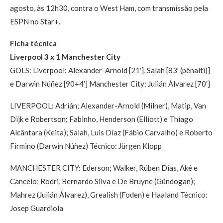
agosto, às 12h30, contra o West Ham, com transmissão pela
ESPN no Star+.
Ficha técnica
Liverpool 3 x 1 Manchester City
GOLS: Liverpool: Alexander-Arnold [21′], Salah [83′ (pênalti)]
e Darwin Núñez [90+4′] Manchester City: Julián Álvarez [70′]
LIVERPOOL: Adrián; Alexander-Arnold (Milner), Matip, Van
Dijk e Robertson; Fabinho, Henderson (Elliott) e Thiago
Alcântara (Keita); Salah, Luis Díaz (Fábio Carvalho) e Roberto
Firmino (Darwin Núñez) Técnico: Jürgen Klopp
MANCHESTER CITY: Ederson; Walker, Rúben Dias, Aké e
Cancelo; Rodri, Bernardo Silva e De Bruyne (Gündogan);
Mahrez (Julián Álvarez), Grealish (Foden) e Haaland Técnico:
Josep Guardiola