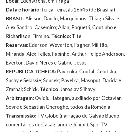
Local:
Eden Arena, em Praga
Data e horário:
terça-feira, às 16h45 (de Brasília)
BRASIL:
Alisson, Danilo, Marquinhos, Thiago Silva e
Alex Sandro; Casemiro; Allan, Paquetá, Coutinho e
Richarlison; Firmino.
Técnico:
Tite
Reservas:
Ederson, Weverton, Fagner, Militão,
Miranda, Alex Telles, Fabinho, Arthur, Felipe Anderson,
Everton, David Neres e Gabriel Jesus
REPÚBLICA TCHECA:
Pavlenka, Coufal, Celutska,
Suchy e Selassie; Soucek; Pavelka, Masoput, Darida e
Zmrhal; Schick.
Técnico:
Jaroslav Silhavy
Arbitragem:
Ovidiu Hategan, auxiliado por Octavian
Sovre e Sebastian Gheroghe, todos da Romênia
Transmissão:
TV Globo (narração de Galvão Bueno,
comentários de Casagrande e Júnior); SporTV