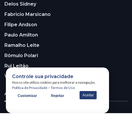
Delos Sidney
Fabricio Marsicano
Filipe Andson
Paulo Amilton
Ramalho Leite
Rômulo Polari
Rui Leitão
Walter Santos
Controle sua privacidade
Nosso site utiliza cookies para melhorar a navegação.
Política de Privacidade
–
Termos de Uso
ASSINE A NOSSA NEWSLETTER!
Aceitar
Customizar
Rejeitar
Receba nossa newsletter