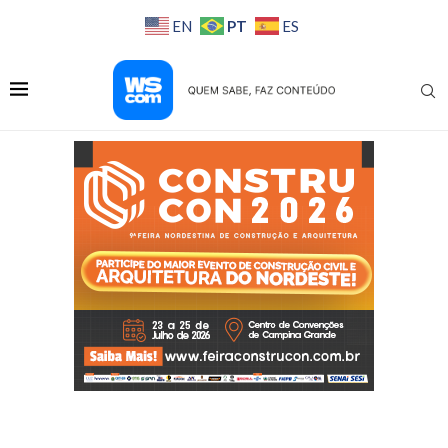
PT
EN
ES