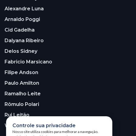
Alexandre Luna
Arnaldo Poggi
Cid Gadelha
Dalyana Ribeiro
Delos Sidney
Fabricio Marsicano
Filipe Andson
Paulo Amilton
Ramalho Leite
Rômulo Polari
Rui Leitão
Controle sua privacidade
Walter Santos
Nosso site utiliza cookies para melhorar a navegação.