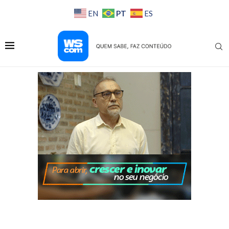
PT
EN
ES