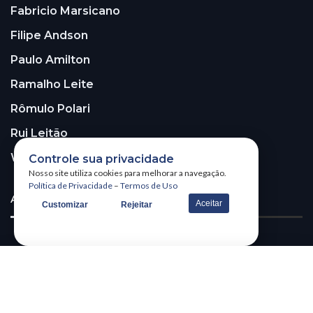
Fabricio Marsicano
Filipe Andson
Paulo Amilton
Ramalho Leite
Rômulo Polari
Rui Leitão
Walter Santos
Controle sua privacidade
Nosso site utiliza cookies para melhorar a navegação.
Política de Privacidade
–
Termos de Uso
ASSINE A NOSSA NEWSLETTER!
Aceitar
Customizar
Rejeitar
Receba nossa newsletter