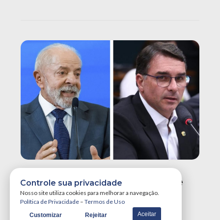
Lula Tem 45% Contra 40% De
Controle sua privacidade
Flávio No 2º Turno, Aponta
Nosso site utiliza cookies para melhorar a navegação.
Política de Privacidade
–
Termos de Uso
Pesquisa Meio/Ideia
Aceitar
Customizar
Rejeitar