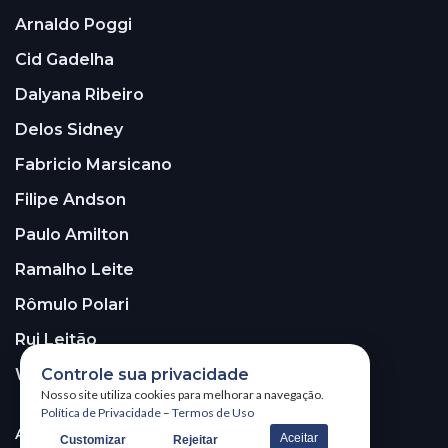
Arnaldo Poggi
Cid Gadelha
Dalyana Ribeiro
Delos Sidney
Fabricio Marsicano
Filipe Andson
Paulo Amilton
Ramalho Leite
Rômulo Polari
Rui Leitão
Controle sua privacidade
Walter Santos
Nosso site utiliza cookies para melhorar a navegação.
Política de Privacidade
–
Termos de Uso
ASSINE A NOSSA NEWSLETTER!
Aceitar
Customizar
Rejeitar