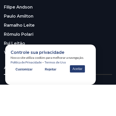
Filipe Andson
Paulo Amilton
Ramalho Leite
Rômulo Polari
Rui Leitão
Controle sua privacidade
Walter Santos
Nosso site utiliza cookies para melhorar a navegação.
Política de Privacidade
–
Termos de Uso
ASSINE A NOSSA NEWSLETTER!
Aceitar
Customizar
Rejeitar
Receba nossa newsletter
@2026 – All Right Reserved. WSCOM