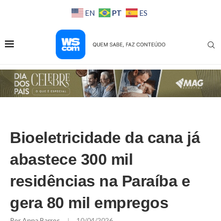
PT
EN
ES
Bioeletricidade da cana já
abastece 300 mil
residências na Paraíba e
gera 80 mil empregos
Por
Anna Barros
10/04/2026