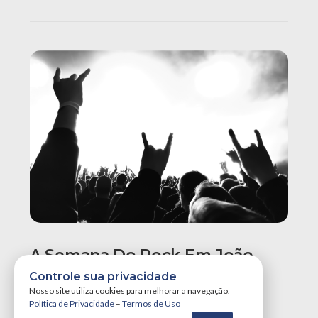
A Semana Do Rock Em João
Pessoa Promete Um Dos
Controle sua privacidade
Maiores Finais De Semana Do
Nosso site utiliza cookies para melhorar a navegação.
Política de Privacidade
–
Termos de Uso
Ano!