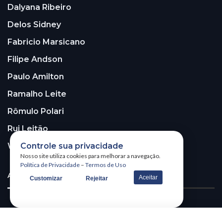
Dalyana Ribeiro
Delos Sidney
Fabricio Marsicano
Filipe Andson
Paulo Amilton
Ramalho Leite
Rômulo Polari
Rui Leitão
Controle sua privacidade
Walter Santos
Nosso site utiliza cookies para melhorar a navegação.
Política de Privacidade
–
Termos de Uso
ASSINE A NOSSA NEWSLETTER!
Aceitar
Customizar
Rejeitar
Receba nossa newsletter