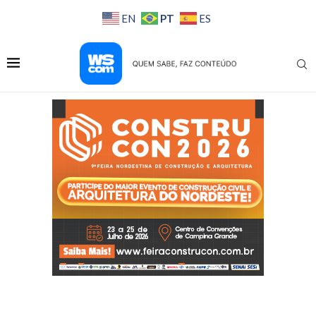
PT
EN
ES