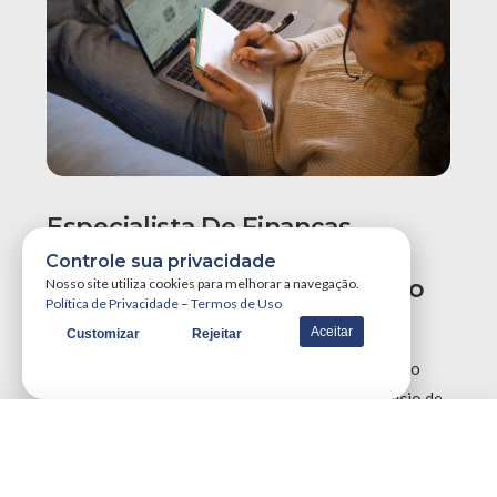
Especialista De Finanças
Recomenda Revisão Do
Controle sua privacidade
Orçamento Para Evitar Aperto
Nosso site utiliza cookies para melhorar a navegação.
Política de Privacidade
–
Termos de Uso
No Fim Do Ano
Aceitar
Customizar
Rejeitar
Especialistas em finanças recomendam uma revisão
urgente no planejamento orçamentário neste início de
segundo semestre para reajustar metas perdidas e …