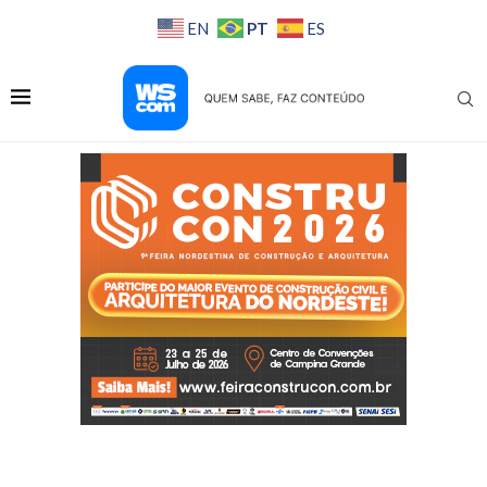
PT
EN
ES