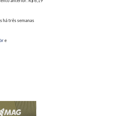
ento anterior: R$ 6,19
s há três semanas
br
e