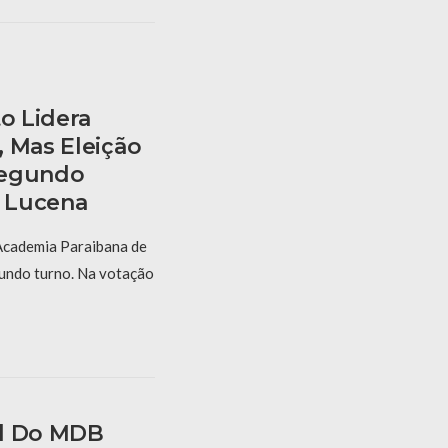
to Lidera
, Mas Eleição
Segundo
 Lucena
 Academia Paraibana de
gundo turno. Na votação
al Do MDB