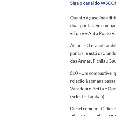
Siga o canal do WSCO
Quanto à gasolina adit
duas pontas em compara
e Torre e Auto Posto Val
Álcool – O etanol tamb
pontas, e está osciland
das Armas, Pichilau Gauc
S10 – Um combustível q
relação à semana passa
Varadouro, Setta e Opç
(Select – Tambaú).
Diesel comum – O diese