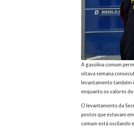
A gasolina comum perma
oitava semana consecut
levantamento também in
enquanto os valores do
O levantamento da Secr
postos que estavam em a
comum está oscilando en