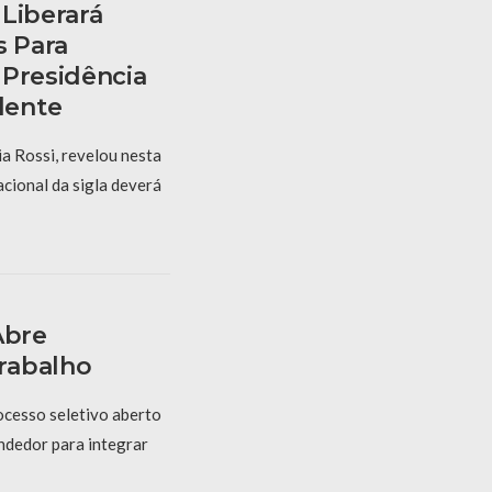
Liberará
s Para
 Presidência
dente
a Rossi, revelou nesta
cional da sigla deverá
Abre
rabalho
ocesso seletivo aberto
ndedor para integrar