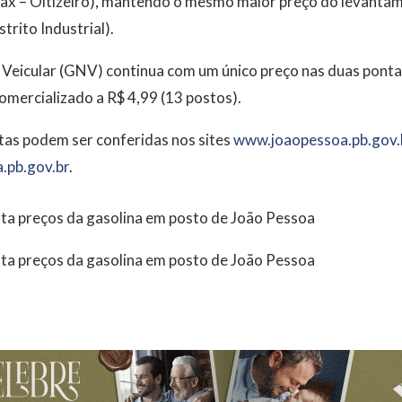
Max – Oitizeiro), mantendo o mesmo maior preço do levantam
trito Industrial).
 Veicular (GNV) continua com um único preço nas duas ponta
omercializado a R$ 4,99 (13 postos).
as podem ser conferidas nos sites
www.joaopessoa.pb.gov.
.pb.gov.br
.
ota preços da gasolina em posto de João Pessoa
ota preços da gasolina em posto de João Pessoa