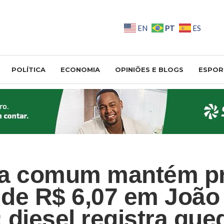
PT
EN
ES
POLÍTICA
ECONOMIA
OPINIÕES E BLOGS
ESPOR
na comum mantém p
de R$ 6,07 em João
 diesel registra que