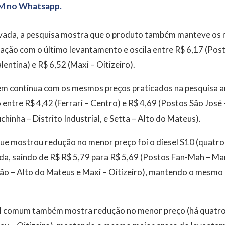
M no Whatsapp.
ivada, a pesquisa mostra que o produto também manteve os
ção com o último levantamento e oscila entre R$ 6,17 (Pos
entina) e R$ 6,52 (Maxi – Oitizeiro).
ém continua com os mesmos preços praticados na pesquisa an
o entre R$ 4,42 (Ferrari – Centro) e R$ 4,69 (Postos São José
hinha – Distrito Industrial, e Setta – Alto do Mateus).
ue mostrou redução no menor preço foi o diesel S10 (quatr
da, saindo de R$ R$ 5,79 para R$ 5,69 (Postos Fan-Mah – Ma
ão – Alto do Mateus e Maxi – Oitizeiro), mantendo o mesmo 
l comum também mostra redução no menor preço (há quatro