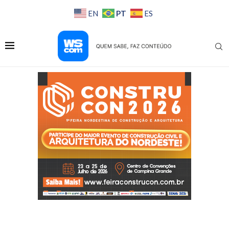
PT
EN
ES