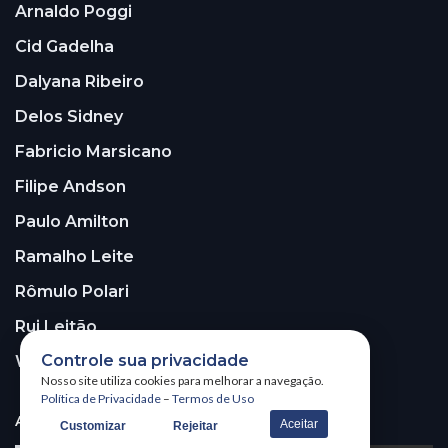
Arnaldo Poggi
Cid Gadelha
Dalyana Ribeiro
Delos Sidney
Fabricio Marsicano
Filipe Andson
Paulo Amilton
Ramalho Leite
Rômulo Polari
Rui Leitão
Controle sua privacidade
Walter Santos
Nosso site utiliza cookies para melhorar a navegação.
Política de Privacidade
–
Termos de Uso
ASSINE A NOSSA NEWSLETTER!
Aceitar
Customizar
Rejeitar