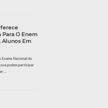
Oferece
a Para O Enem
A Alunos Em
o Exame Nacional do
soa podem participar
ar …