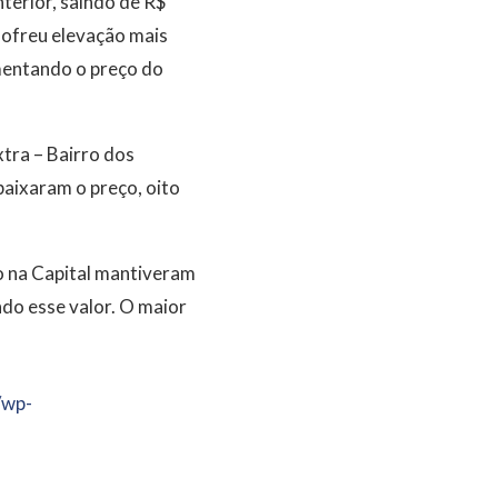
terior, saindo de R$
sofreu elevação mais
mentando o preço do
tra – Bairro dos
aixaram o preço, oito
o na Capital mantiveram
do esse valor. O maior
/wp-