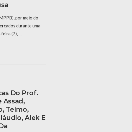
usa
(MPPB), por meio do
ercados durante uma
feira (7), …
cas Do Prof.
e Assad,
o, Telmo,
láudio, Alek E
Da