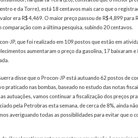
entro e da Torre), está 18 centavos mais caro que o registr
 valor era R$ 4,469. O maior preço passou de R$ 4,899 para R
 em comparação com a última pesquisa, subindo 20 centavos.
n-JP, que foi realizado em 109 postos que estão em ativida
elecimentos aumentaram o preço da gasolina, 17 baixaram 
ada.
uerra disse que o Procon-JP está autuando 62 postos de co
vo praticado nas bombas, baseado no estudo das notas fisca
sas autuações, vamos continuar a fiscalização dos preços pra
iado pela Petrobras esta semana, de cerca de 8%, ainda nã
mos averiguando todas as possibilidades para evitar que o c