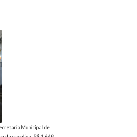
cretaria Municipal de
o da gasolina, R$ 4,649