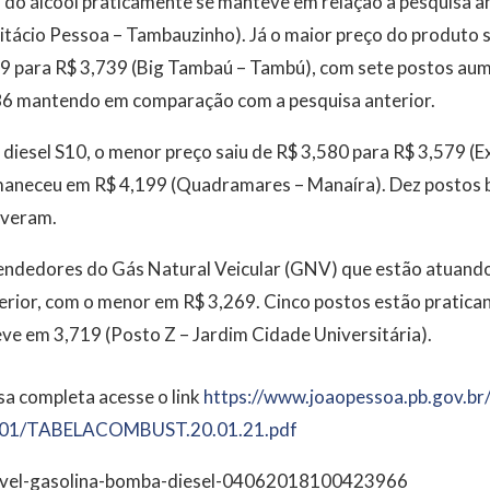
do álcool praticamente se manteve em relação à pesquisa an
itácio Pessoa – Tambauzinho). Já o maior preço do produto 
699 para R$ 3,739 (Big Tambaú – Tambú), com sete postos au
 86 mantendo em comparação com a pesquisa anterior.
diesel S10, o menor preço saiu de R$ 3,580 para R$ 3,579 (Ex
maneceu em R$ 4,199 (Quadramares – Manaíra). Dez postos b
iveram.
endedores do Gás Natural Veicular (GNV) que estão atuand
erior, com o menor em R$ 3,269. Cinco postos estão pratican
e em 3,719 (Posto Z – Jardim Cidade Universitária).
sa completa acesse o link
https://www.joaopessoa.pb.gov.
br
01/
TABELACOMBUST.20.01.21.pdf
vel-gasolina-bomba-diesel-04062018100423966