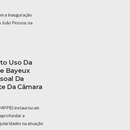
om a inauguração
m João Pessoa, na
to Uso Da
De Bayeux
soal Da
nte Da Câmara
 (MPPB) instaurou um
aprofundar a
gularidades na atuação