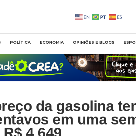
PT
EN
ES
S
POLÍTICA
ECONOMIA
OPINIÕES E BLOGS
ESPO
reço da gasolina te
entavos em uma se
 R$ 4,649