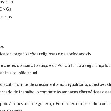
governo
e ONGs
presas
cos
catos, organizações religiosas e da sociedade civil
e chefes do Exército suíço e da Polícia farão a segurança lo
nte a reunião anual.
 discutir formas de crescimento mais igualitário, questões cl
rcado de trabalho, o combate às ameaças cibernéticas e ass
apoio às questões de gênero, o Fórum será co-presidido uni
articipantes.