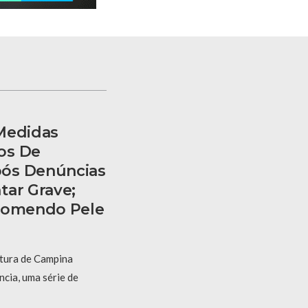
Medidas
os De
ós Denúncias
tar Grave;
 Comendo Pele
itura de Campina
cia, uma série de