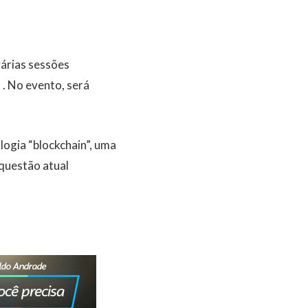
várias sessões
. No evento, será
logia “blockchain”, uma
 questão atual