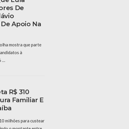
ores De
lávio
 De Apoio Na
olha mostra que parte
candidatos à
6 …
eta R$ 310
ura Familiar E
aíba
10 milhões para custear
dindo o montante entre