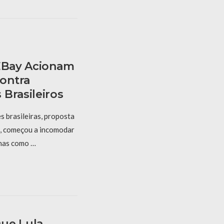
 EBay Acionam
ontra
Brasileiros
s brasileiras, proposta
, começou a incomodar
nas como …
ue Lula