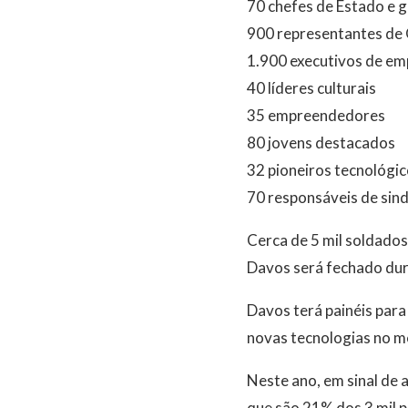
70 chefes de Estado e 
900 representantes d
1.900 executivos de em
40 líderes culturais
35 empreendedores
80 jovens destacados
32 pioneiros tecnológi
70 responsáveis de sindi
Cerca de 5 mil soldados 
Davos será fechado dura
Davos terá painéis para
novas tecnologias no me
Neste ano, em sinal de 
que são 21% dos 3 mil p