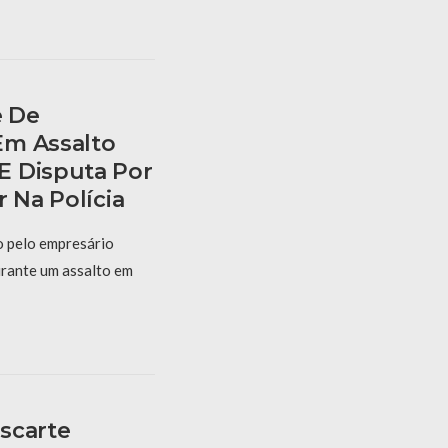
e De
Em Assalto
E Disputa Por
r Na Polícia
o pelo empresário
urante um assalto em
scarte