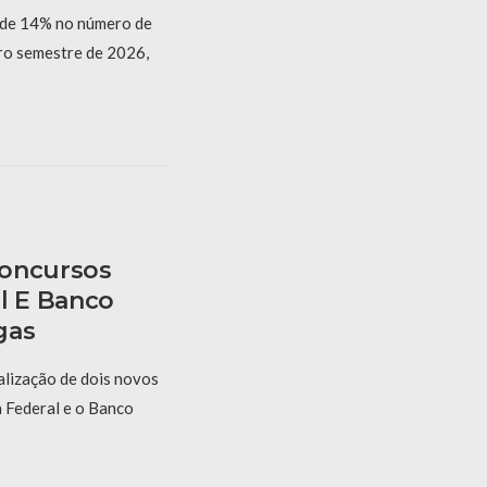
 de 14% no número de
iro semestre de 2026,
Concursos
l E Banco
gas
alização de dois novos
a Federal e o Banco