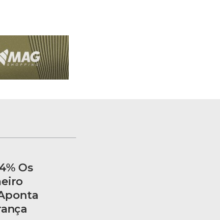
14% Os
eiro
 Aponta
rança