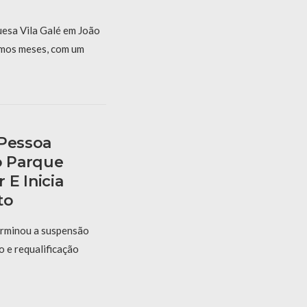
uesa Vila Galé em João
mos meses, com um
 Pessoa
o Parque
E Inicia
to
erminou a suspensão
 e requalificação