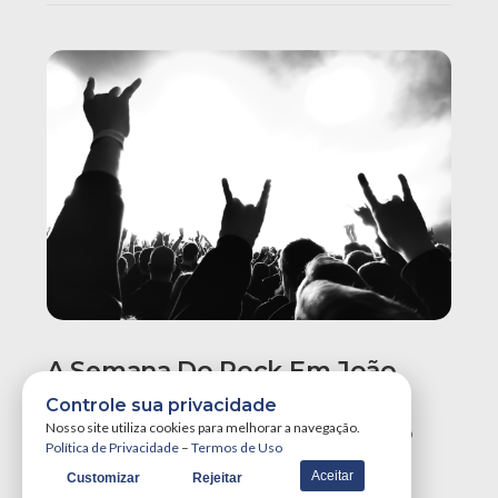
A Semana Do Rock Em João
Pessoa Promete Um Dos
Controle sua privacidade
Maiores Finais De Semana Do
Nosso site utiliza cookies para melhorar a navegação.
Política de Privacidade
–
Termos de Uso
Ano!
Aceitar
Customizar
Rejeitar